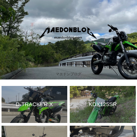
マエドンブログ
D-TRACKER X
KDX125SR