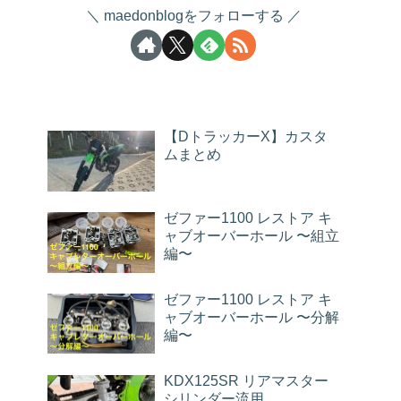
maedonblogをフォローする
【DトラッカーX】カスタ
ムまとめ
ゼファー1100 レストア キ
ャブオーバーホール 〜組立
編〜
ゼファー1100 レストア キ
ャブオーバーホール 〜分解
編〜
KDX125SR リアマスター
シリンダー流用