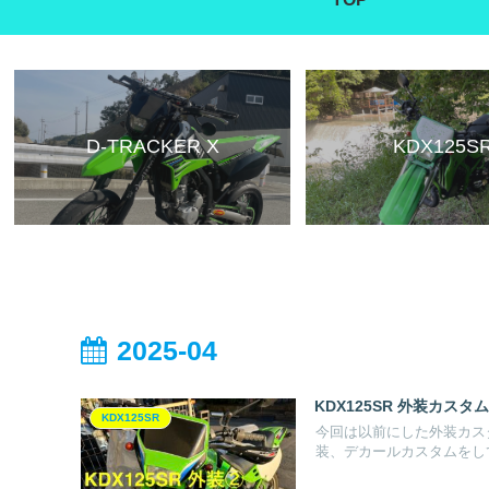
D-TRACKER X
KDX125S
2025-04
KDX125SR 外装カ
KDX125SR
今回は以前にした外装カス
装、デカールカスタムをし