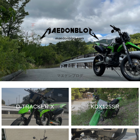
マエドンブログ
D-TRACKER X
KDX125SR