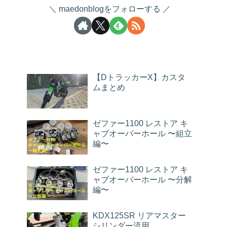
maedonblogをフォローする
【DトラッカーX】カスタ
ムまとめ
ゼファー1100 レストア キ
ャブオーバーホール 〜組立
編〜
ゼファー1100 レストア キ
ャブオーバーホール 〜分解
編〜
KDX125SR リアマスター
シリンダー流用