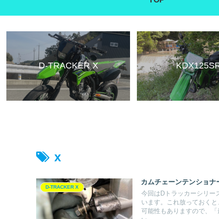
D-TRACKER X
KDX125S
x
カムチェーンテンショナ
D-TRACKER X
今回はDトラッカーシリー
います。これ放っておくと
可能性もありますので、「